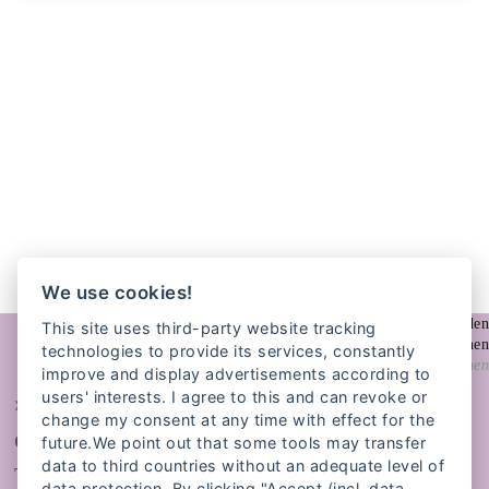
We use cookies!
This site uses third-party website tracking
technologies to provide its services, constantly
© Ulfa von den Steinen
improve and display advertisements according to
users' interests. I agree to this and can revoke or
»Allein bin ich machtlos. Aber mit
change my consent at any time with effect for the
einer Zustiftung an
future.We point out that some tools may transfer
data to third countries without an adequate level of
kann ich
TERRE DES FEMMES
data protection. By clicking "Accept (incl. data