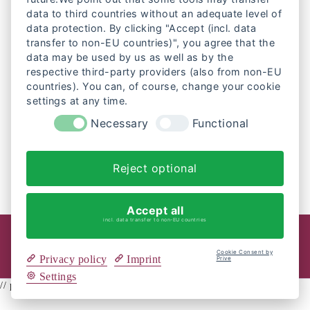
data to third countries without an adequate level of
Im März und Oktober 2010 nimmt Christa Stolle an den
data protection. By clicking "Accept (incl. data
transfer to non-EU countries)", you agree that the
Tagungen des Forums Frauen und Stiftungen teil.
data may be used by us as well as by the
10.000 Euro des Stiftungsvermögens werden in die
respective third-party providers (also from non-EU
Genossenschaft »Schule macht Energie Tübingen«
countries). You can, of course, change your cookie
investiert. Neben einer guten Verzinsung bietet das Projekt
settings at any time.
den Vorteil, dass Bildungsarbeit zum Thema alternative
Energien gefördert wird. Das weitere Stiftungskapital ist
Necessary
Functional
ebenfalls unter ethischen Gesichtspunkten angelegt.
Weiterlesen
Reject optional
Accept all
incl. data transfer to non-EU countries
DATENSCHUTZERKLÄRUNG
Cookie Consent by
Privacy policy
Imprint
IMPRESSUM
KONTAKT
Prive
Settings
// prive script