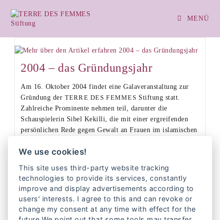
MENÜ
2004 – das Gründungsjahr
Am 16. Oktober 2004 findet eine Galaveranstaltung zur
Gründung der
Stiftung statt.
TERRE DES FEMMES
Zahlreiche Prominente nehmen teil, darunter die
Schauspielerin Sibel Kekilli, die mit einer ergreifenden
persönlichen Rede gegen Gewalt an Frauen im islamischen
Kontext an die Öffentlichkeit tritt. Die Stiftung startet mit
We use cookies!
neun StifterInnen und 135.000 Euro.
This site uses third-party website tracking
Weiterlesen
technologies to provide its services, constantly
improve and display advertisements according to
users' interests. I agree to this and can revoke or
change my consent at any time with effect for the
2010 bis 2014
future.We point out that some tools may transfer